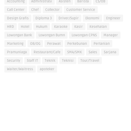
Accounting
Administrasi
Asisten
Barista
CS/OB
Call Center
Chef
Collector
Customer Service
Design Grafis
Diploma 3
Driver/Supir
Ekonomi
Engineer
HRD
Hotel
Hukum
Karaoke
Kasir
Kesehatan
Lowongan Bank
Lowongan Bumn
Lowongan CPNS
Manager
Marketing
OB/OG
Perawat
Perkebunan
Pertanian
Pramuniaga
Restaurant/Cafe
SMA/SMK
Sales
Sarjana
Security
Staff IT
Teknik
Teknisi
Tour/Travel
Waiter/Waitress
apoteker