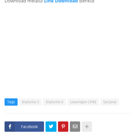
Download melalui
Link Download
Berikut
Tags
Diploma 3
Diploma-3
Lowongan CPNS
Sarjana
Facebook