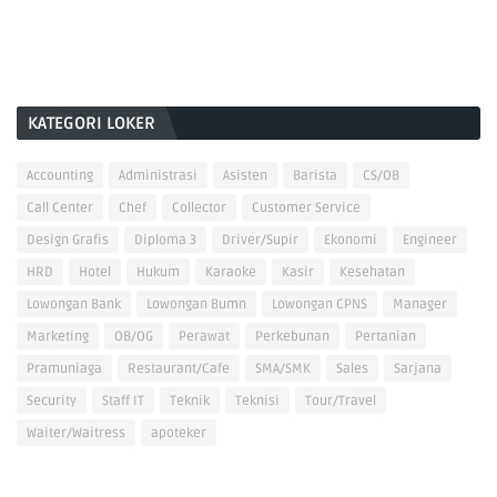
KATEGORI LOKER
Accounting
Administrasi
Asisten
Barista
CS/OB
Call Center
Chef
Collector
Customer Service
Design Grafis
Diploma 3
Driver/Supir
Ekonomi
Engineer
HRD
Hotel
Hukum
Karaoke
Kasir
Kesehatan
Lowongan Bank
Lowongan Bumn
Lowongan CPNS
Manager
Marketing
OB/OG
Perawat
Perkebunan
Pertanian
Pramuniaga
Restaurant/Cafe
SMA/SMK
Sales
Sarjana
Security
Staff IT
Teknik
Teknisi
Tour/Travel
Waiter/Waitress
apoteker