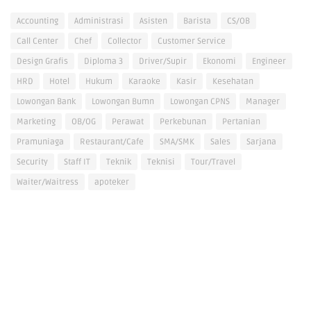
Accounting
Administrasi
Asisten
Barista
CS/OB
Call Center
Chef
Collector
Customer Service
Design Grafis
Diploma 3
Driver/Supir
Ekonomi
Engineer
HRD
Hotel
Hukum
Karaoke
Kasir
Kesehatan
Lowongan Bank
Lowongan Bumn
Lowongan CPNS
Manager
Marketing
OB/OG
Perawat
Perkebunan
Pertanian
Pramuniaga
Restaurant/Cafe
SMA/SMK
Sales
Sarjana
Security
Staff IT
Teknik
Teknisi
Tour/Travel
Waiter/Waitress
apoteker