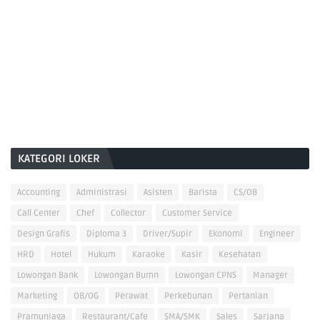
KATEGORI LOKER
Accounting
Administrasi
Asisten
Barista
CS/OB
Call Center
Chef
Collector
Customer Service
Design Grafis
Diploma 3
Driver/Supir
Ekonomi
Engineer
HRD
Hotel
Hukum
Karaoke
Kasir
Kesehatan
Lowongan Bank
Lowongan Bumn
Lowongan CPNS
Manager
Marketing
OB/OG
Perawat
Perkebunan
Pertanian
Pramuniaga
Restaurant/Cafe
SMA/SMK
Sales
Sarjana