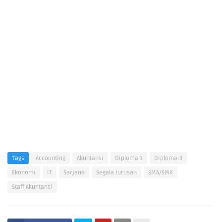
Tags
Accounting
Akuntansi
Diploma 3
Diploma-3
Ekonomi
IT
Sarjana
Segala Jurusan
SMA/SMK
Staff Akuntansi