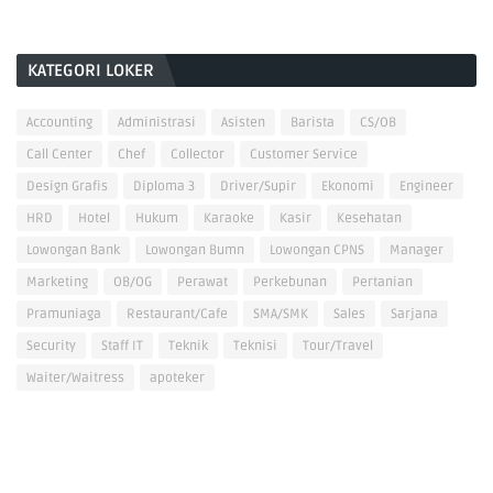
KATEGORI LOKER
Accounting
Administrasi
Asisten
Barista
CS/OB
Call Center
Chef
Collector
Customer Service
Design Grafis
Diploma 3
Driver/Supir
Ekonomi
Engineer
HRD
Hotel
Hukum
Karaoke
Kasir
Kesehatan
Lowongan Bank
Lowongan Bumn
Lowongan CPNS
Manager
Marketing
OB/OG
Perawat
Perkebunan
Pertanian
Pramuniaga
Restaurant/Cafe
SMA/SMK
Sales
Sarjana
Security
Staff IT
Teknik
Teknisi
Tour/Travel
Waiter/Waitress
apoteker