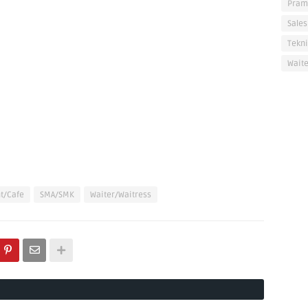
Pram
Sales
Tekni
Waite
t/Cafe
SMA/SMK
Waiter/Waitress