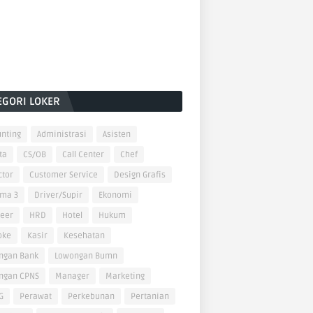
EGORI LOKER
nting
Administrasi
Asisten
ta
CS/OB
Call Center
Chef
ctor
Customer Service
Design Grafis
oma 3
Driver/Supir
Ekonomi
neer
HRD
Hotel
Hukum
oke
Kasir
Kesehatan
ngan Bank
Lowongan Bumn
ngan CPNS
Manager
Marketing
G
Perawat
Perkebunan
Pertanian