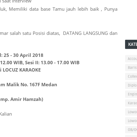
 saat interview
uk, Memiliki data base Tamu jauh lebih baik , Punya
amar salah satu Posisi diatas, DATANG LANGSUNG dan
KAT
l: 25 - 30 April 2018
Accou
- 12.00 WIB, Sesi II: 13.00 - 17.00 WIB
Baris
i LOCUZ KARAOKE
Colle
dam Malik No. 167F Medan
Dipl
Engi
imp. Amir Hamzah)
Kara
Lowo
Kalian
Lowo
OB/O