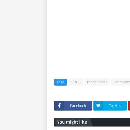
Tags
CS/OB
receptionist
Restauran
Facebook
Twitter
You might like