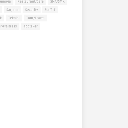
uniaga
Restaurant/Cafe
SMA/SMK
Sarjana
Security
Staff IT
k
Teknisi
Tour/Travel
r/Waitress
apoteker