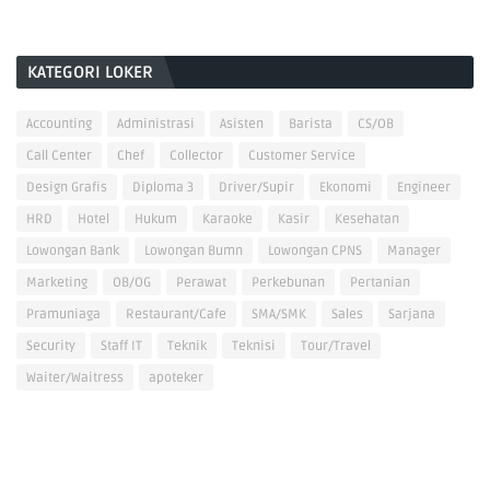
KATEGORI LOKER
Accounting
Administrasi
Asisten
Barista
CS/OB
Call Center
Chef
Collector
Customer Service
Design Grafis
Diploma 3
Driver/Supir
Ekonomi
Engineer
HRD
Hotel
Hukum
Karaoke
Kasir
Kesehatan
Lowongan Bank
Lowongan Bumn
Lowongan CPNS
Manager
Marketing
OB/OG
Perawat
Perkebunan
Pertanian
Pramuniaga
Restaurant/Cafe
SMA/SMK
Sales
Sarjana
Security
Staff IT
Teknik
Teknisi
Tour/Travel
Waiter/Waitress
apoteker