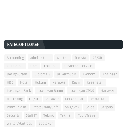
KATEGORI LOKER
Accounting
Administrasi
Asisten
Barista
CS/OB
Call Center
Chef
Collector
Customer Service
Design Grafis
Diploma 3
Driver/Supir
Ekonomi
Engineer
HRD
Hotel
Hukum
Karaoke
Kasir
Kesehatan
Lowongan Bank
Lowongan Bumn
Lowongan CPNS
Manager
Marketing
OB/OG
Perawat
Perkebunan
Pertanian
Pramuniaga
Restaurant/Cafe
SMA/SMK
Sales
Sarjana
Security
Staff IT
Teknik
Teknisi
Tour/Travel
Waiter/Waitress
apoteker