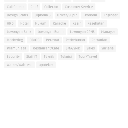
Call Center
Chef
Collector
Customer Service
Design Grafis
Diploma 3
Driver/Supir
Ekonomi
Engineer
HRD
Hotel
Hukum
Karaoke
Kasir
Kesehatan
Lowongan Bank
Lowongan Bumn
Lowongan CPNS
Manager
Marketing
OB/OG
Perawat
Perkebunan
Pertanian
Pramuniaga
Restaurant/Cafe
SMA/SMK
Sales
Sarjana
Security
Staff IT
Teknik
Teknisi
Tour/Travel
Waiter/Waitress
apoteker