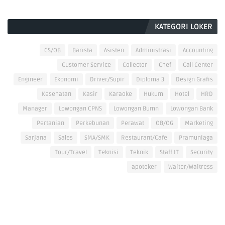
KATEGORI LOKER
CS/OB
Barista
Asisten
Administrasi
Accounting
Customer Service
Collector
Chef
Call Center
Engineer
Ekonomi
Driver/Supir
Diploma 3
Design Grafis
Kesehatan
Kasir
Karaoke
Hukum
Hotel
HRD
Manager
Lowongan CPNS
Lowongan Bumn
Lowongan Bank
Pertanian
Perkebunan
Perawat
OB/OG
Marketing
Sarjana
Sales
SMA/SMK
Restaurant/Cafe
Pramuniaga
Tour/Travel
Teknisi
Teknik
Staff IT
Security
apoteker
Waiter/Waitress