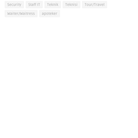
Security
Staff IT
Teknik
Teknisi
Tour/Travel
Waiter/Waitress
apoteker