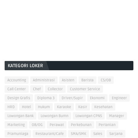
KATEGORI LOKER
Accounting
Administrasi
Asisten
Barista
CS/OB
Call Center
Chef
Collector
Customer Service
Design Grafis
Diploma 3
Driver/Supir
Ekonomi
Engineer
HRD
Hotel
Hukum
Karaoke
Kasir
Kesehatan
Lowongan Bank
Lowongan Bumn
Lowongan CPNS
Manager
Marketing
OB/OG
Perawat
Perkebunan
Pertanian
Pramuniaga
Restaurant/Cafe
SMA/SMK
Sales
Sarjana