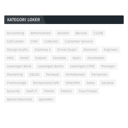
KATEGORI LOKER
Accounting
Administrasi
Asisten
Barista
CS/OB
Call Center
Chef
Collector
Customer Service
Design Grafis
Diploma 3
Driver/Supir
Ekonomi
Engineer
HRD
Hotel
Hukum
Karaoke
Kasir
Kesehatan
Lowongan Bank
Lowongan Bumn
Lowongan CPNS
Manager
Marketing
OB/OG
Perawat
Perkebunan
Pertanian
Pramuniaga
Restaurant/Cafe
SMA/SMK
Sales
Sarjana
Security
Staff IT
Teknik
Teknisi
Tour/Travel
Waiter/Waitress
apoteker